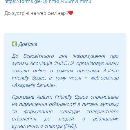
https://forms.gle/QFhrtREviSSmvFmm8
До зустрічі на web-семінарі!
Довідка
До Всесвітнього дня інформування про
аутизм Асоціація CHILD.UA організовує низку
заходів online в рамках програми Autism
Friendly Space, в тому числі – web-семінар
«Академія батьків».
Програма Autism Friendly Space спрямована
на підвищення обізнаності з питань аутизму
та формування культури толерантного
ставлення до людей з розладами
аутистичного спектра (РАС).