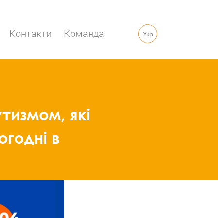
Контакти
Команда
Укр
тизмом, які
огодні в