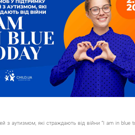
 аутизмом, які страждають від війни “I am in blue to