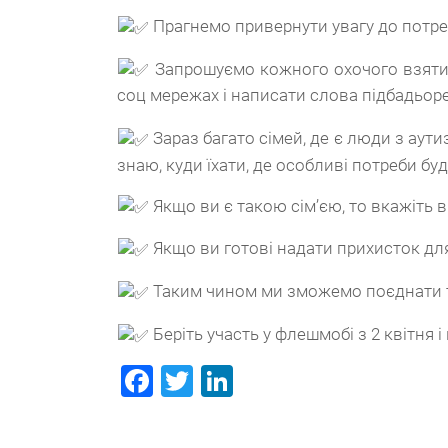
Прагнемо привернути увагу до потре
Запрошуємо кожного охочого взяти у
соц мережах і написати слова підбадьор
Зараз багато сімей, де є люди з аути
знаю, куди їхати, де особливі потреби буд
Якщо ви є такою сім’єю, то вкажіть в
Якщо ви готові надати прихисток для т
Таким чином ми зможемо поєднати ти
Беріть участь у флешмобі з 2 квітня 
Facebook
Twitter
LinkedIn