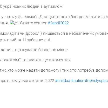
б українських людей з аутизмом.
часть у флешмобі. Для цього потрібно розмістити фото
ення.
Ставте хештег
#2april2022
змом (діти чи дорослі) лишаються в небезпечних умовах,
уть прийняті і забезпечені.
 дописі, що шукаєте безпечне місце.
акої сім’ї, то вкажіть це в коментах.
х, хто може надати допомогу і тих, хто потребує допом
і протягом усього квітня 2022
#childua
#autismfriendlyspa