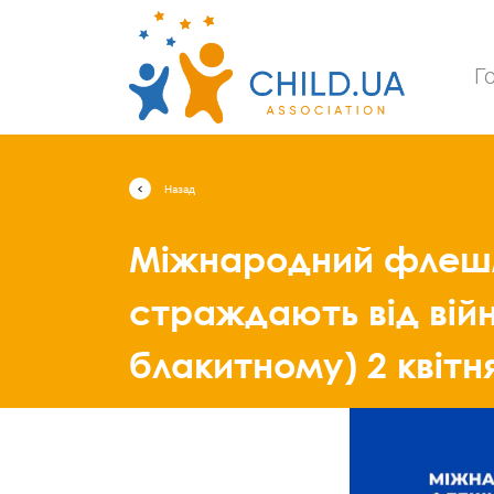
Г
Назад
Міжнародний флешмо
страждають від війни
блакитному) 2 квітня