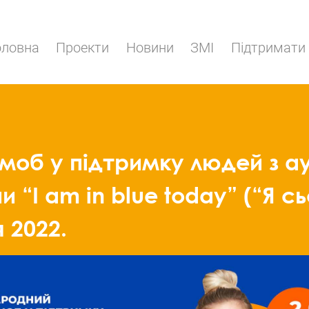
оловна
Проекти
Новини
ЗМІ
Підтримати
б у підтримку людей з ау
 “I am in blue today” (“Я сь
 2022.