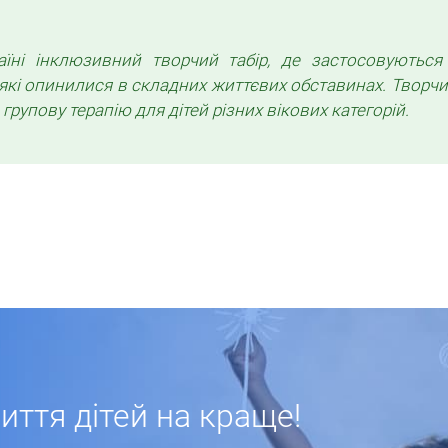
ні інклюзивний творчий табір, де застосовуються і
й, які опинилися в складних життєвих обставинах. Творч
рупову терапію для дітей різних вікових категорій.
ття дітей на краще!