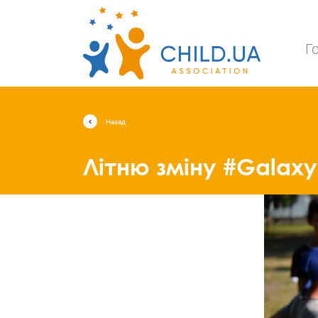
Г
Назад
Літню зміну #Galax