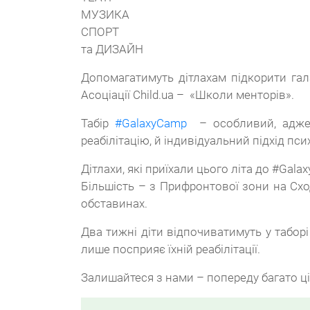
МУЗИКА
СПОРТ
та ДИЗАЙН
Допомагатимуть дітлахам підкорити гал
Асоціації Child.ua – «Школи менторів».
Табір
#GalaxyCamp
– особливий, адже о
реабілітацію, й індивідуальний підхід пси
Дітлахи, які приїхали цього літа до #Gal
Більшість – з Прифронтової зони на Сход
обставинах.
Два тижні діти відпочиватимуть у таборі
лише посприяє їхній реабілітації.
Залишайтеся з нами – попереду багато ц