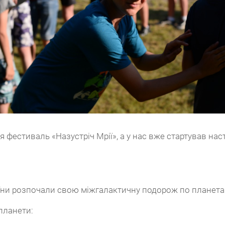
фестиваль «Назустріч Мрії», а у нас вже стартував наст
країни розпочали свою міжгалактичну подорож по планет
планети: