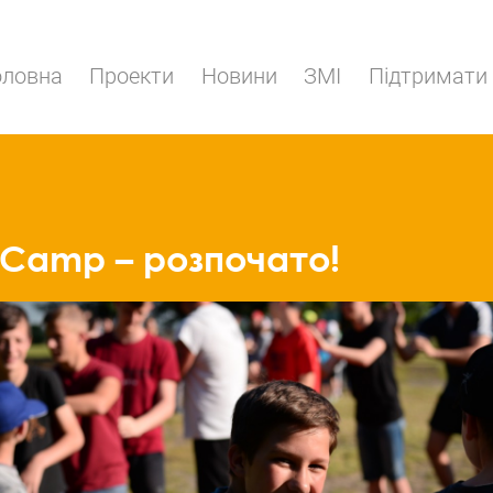
оловна
Проекти
Новини
ЗМІ
Підтримати
yCamp – розпочато!