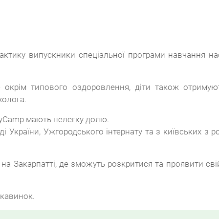
актику випускники спеціальної програми навчання на
крім типового оздоровлення, діти також отримують
холога.
axyCamp мають нелегку долю.
і України, Ужгородського інтернату та з київських з 
 на Закарпатті, де зможуть розкритися та проявити свій
ікавинок.