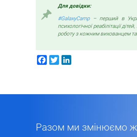
Для довідки:
#GalaxyCamp
– перший в Украї
психологічної реабілітації діте
роботу з кожним вихованцем та г
Facebook
Twitter
LinkedIn
Разом ми змінюємо жи