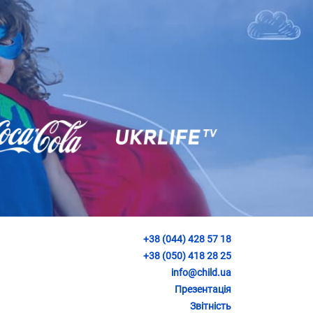
+38 (044) 428 57 18
+38 (050) 418 28 25
info@child.ua
Презентація
Звітність