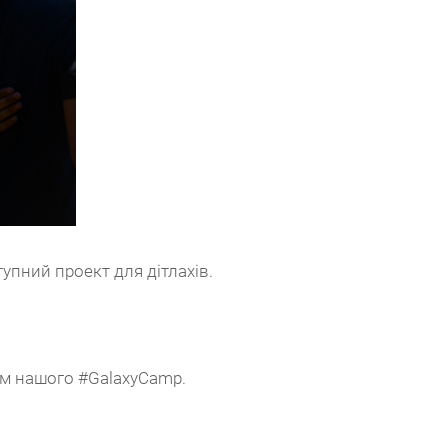
упний проект для дітлахів.
ам нашого #GalaxyCamp.