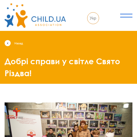
Укр
Назад
Добрі справи у світле Свято
Різдва!