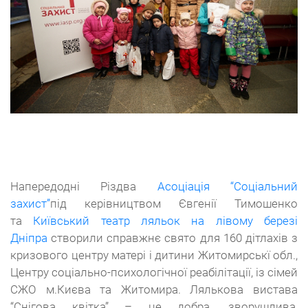
Напередодні Різдва
Асоціація “Соціальний
захист”
під керівництвом Євгенії Тимошенко
та
Київський театр ляльок на лівому березі
Дніпра
створили справжнє свято для 160 дітлахів з
кризового центру матері і дитини Житомирськї обл.,
Центру соціально-психологічної реабілітації, із сімей
СЖО м.Києва та Житомира. Лялькова вистава
“Снігова квітка” – це добра, зворушлива,