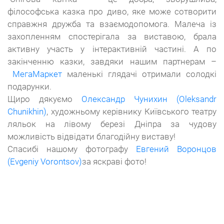
філософська казка про диво, яке може сотворити
справжня дружба та взаємодопомога. Малеча із
захопленням
спостерігала за виставою, брала
активну участь у інтерактивній частині. А по
закінченню казки, завдяки нашим партнерам –
МегаМаркет
маленькі глядачі отримали солодкі
подарунки.
Щиро дякуємо
Олександр Чунихин (Oleksandr
Chunikhin)
, художньому керівнику Київського театру
ляльок на лівому березі Дніпра за чудову
можливість відвідати благодійну виставу!
Спасибі нашому фотографу
Евгений Воронцов
(Evgeniy Vorontsov)
за яскраві фото!