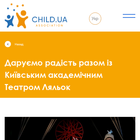
Укр
Назад
Даруємо радість разом із
Київським академічним
Театром Ляльок