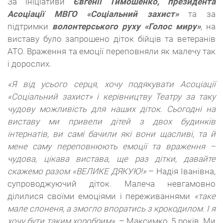
За ініціативи
Євгенії Тимошенко, президента
Асоціації МВГО «Соціальний захист»
та за
підтримки
волонтерського руху «Голос миру»
, на
виставу було запрошено діток бійців та ветеранів
АТО. Враження та емоції переповняли як малечу так
і дорослих.
«Я від усього серця, хочу подякувати Асоціації
«Соціальний захист» і керівництву Театру за таку
чудову можливість для наших діток. Сьогодні на
виставу ми привели дітей з двох будинків
інтернатів, ви самі бачили які вони щасливі, та й
мене саму переповнюють емоції та враження –
чудова, цікава вистава, ще раз дітки, давайте
скажемо разом «ВЕЛИКЕ ДЯКУЮ!»
– Надія Іванівна,
супроводжуючий діток. Малеча невгамовно
ділилися своїми емоціями і переживаннями
«таке
мале слоненя, а змогло впоратись з крокодилом. І я
хочу бути таким хоробрим»
, – Максимко, 5 років. Ми