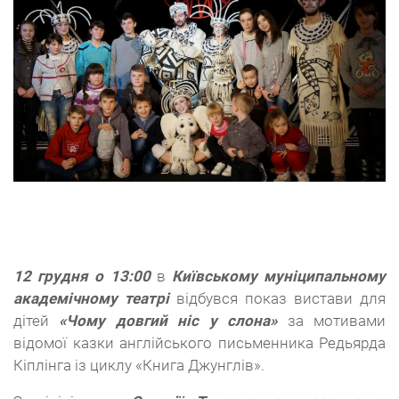
12 грудня о 13:00
в
Київському муніципальному
академічному театрі
відбувся показ вистави для
дітей
«Чому довгий ніс у слона»
за мотивами
відомої казки англійського письменника Редьярда
Кіплінга із циклу «Книга Джунглів».