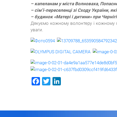
– капеланам у міста
Волноваха, Попасне
– сім’ї-переселенці зі Сходу України, я
– будинок «Матері і дитини» при Черніг
Дякуємо кожному волонтеру і кожному по
уваги.
Facebook
Twitter
LinkedIn