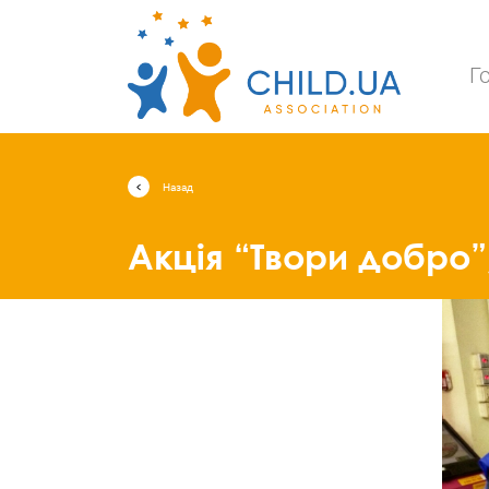
Г
Назад
Акція “Твори добро”