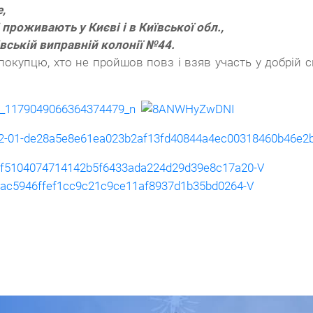
,
кі проживають у Києві і
в
Київської обл.,
івській виправній колонії №44.
купцю, хто не пройшов повз і взяв участь у добрій сп