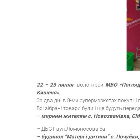
22 – 23 липня
волонтери
МБО «Погляд
Кишеня».
За два дні в 8-ми супермаркетах покупці 
Всі зібрані товари були і ще будуть переда
– мирним жителям с. Новозва
ні
вка
, С
–
ДБСТ вул.Ломоносова 5а
– будинок “Матері і дитини” с. Почуйки